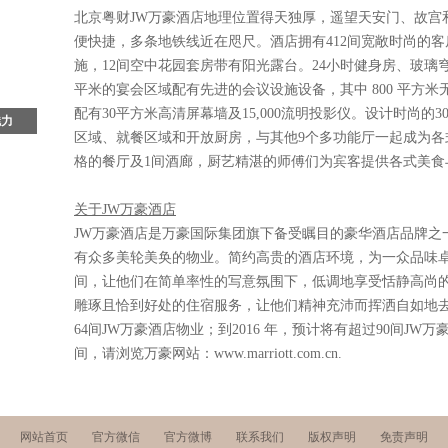
同行
北京粤财JW万豪酒店地理位置得天独厚，遥望天安门、故宫
新
便快捷，多条地铁线近在咫尺。酒店拥有412间宽敞时尚的客
施，12间空中花园套房带有阳光露台。24小时健身房、玻璃穹
平米的宴会区域配有先进的会议设施设备，其中 800 平方
配有30平方米高清屏幕墙及15,000流明投影仪。设计时尚的
魅力
区域、就餐区域和开放厨房，与其他9个多功能厅一起成为各
文明
格的餐厅及1间酒廊，厨艺精湛的师傅们为宾客提供各式美食
秘
要枢
关于JW万豪酒店
独厚
多处
JW万豪酒店是万豪国际集团旗下备受瞩目的豪华酒店品牌之
世界
有众多美轮美奂的物业。简约高贵的酒店环境，为一众品味
千年
间，让他们在简单率性的写意氛围下，低调地享受恬静高尚的
文化
雕琢且恰到好处的住宿服务，让他们精神充沛而挥洒自如地去
、小
64间JW万豪酒店物业；到2016 年，预计将有超过90间J
风
吸引
间，请浏览万豪网站：www.marriott.com.cn.
文明
、感
网站首页
官方微信
官方微博
联系我们
版权声明
免责声明