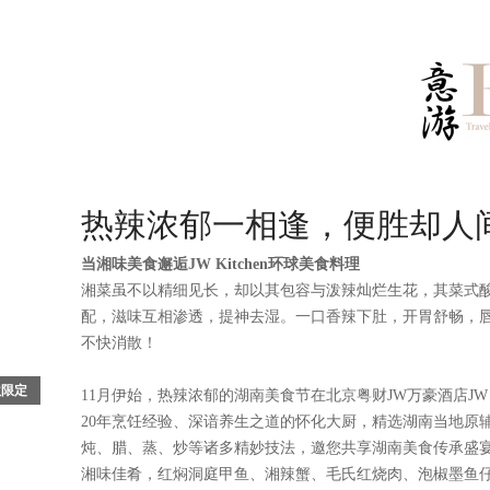
热辣浓郁一相逢，便胜却人
当湘味美食邂逅JW Kitchen环球美食料理
湘菜虽不以精细见长，却以其包容与泼辣灿烂生花，其菜式
配，滋味互相渗透，提神去湿。一口香辣下肚，开胃舒畅，
不快消散！
秋限定
11月伊始，热辣浓郁的湖南美食节在北京粤财JW万豪酒店JW 
20年烹饪经验、深谙养生之道的怀化大厨，精选湖南当地原
北京丽
炖、腊、蒸、炒等诸多精妙技法，邀您共享湖南美食传承盛
光飞
湘味佳肴，红焖洞庭甲鱼、湘辣蟹、毛氏红烧肉、泡椒墨鱼
《流