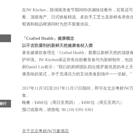
蝶循光
在JW Kitchen，除湖南美食节期间特供湘味佳肴外，宾
蝶"的
为宾
肴。顶级海产、日式铁板精选、多款手工芝士及新鲜各类鱼
” 的
萄酒和精品啤酒同时为您不限量供应。
「Crafted Health」健康概念
以不含防腐剂的新鲜天然健康食材入馔
弹
著名健康饮食理念「Crafted Health」着重以新鲜天然
蒂斯行
集团
护环境。JW Kitchen保证所有自助餐美食均为新鲜制作
活海
厨Daniel Liu表示：“我们的厨师团队四出搜罗最优质的
品牌
康美味的菜式，并于充满活力的互动美食剧场中一一呈献。”
海洋
2017年11月3日至2017年11月17日期间，即可在北京粤财JW
食。
晚餐：¥468/位（周日至周四），¥498/位（周五至周六）
文旅行
预订或垂询，请致电: 86 (10) 6391 6361
光晕
颁奖
是一
关于北京粤财JW万豪酒店