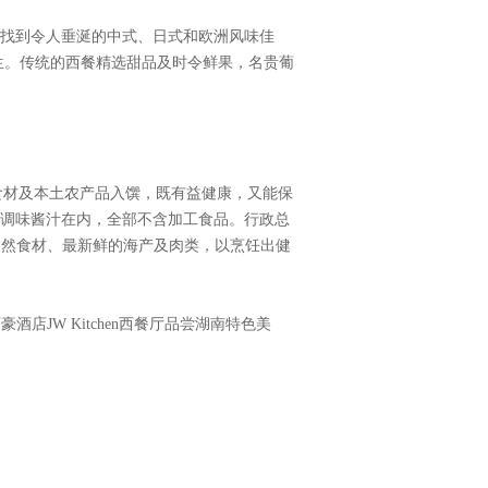
客还可找到令人垂涎的中式、日式和欧洲风味佳
生。传统的西餐精选甜品及时令鲜果，名贵葡
的顶级食材及本土农产品入馔，既有益健康，又能保
，包括调味酱汁在内，全部不含加工食品。行政总
本土天然食材、最新鲜的海产及肉类，以烹饪出健
万豪酒店JW Kitchen西餐厅品尝湖南特色美