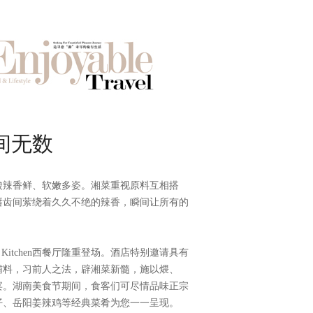
间无数
酸辣香鲜、软嫩多姿。湘菜重视原料互相搭
唇齿间萦绕着久久不绝的辣香，瞬间让所有的
Kitchen西餐厅隆重登场。酒店特别邀请具有
辅料，习前人之法，辟湘菜新髓，施以煨、
宴。湖南美食节期间，食客们可尽情品味正宗
仔、岳阳姜辣鸡等经典菜肴为您一一呈现。