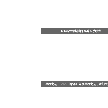
光蝶舞》月饼礼盒。酒店希望通过艺术家画中"彩
飞舞，缓缓升腾"的意象，传递"向光而生、破茧成
美好寓意，为传统节日注入艺术与文化的新活力，
客传递 “愿君如蝶，向光而行，中秋圆满，万物共生
吉祥寓意。
三亚亚特兰蒂斯山海风味四手联弹
7月29日晚，三亚·亚特兰蒂斯松鹤楼中餐厅四手联
——「山珍海味菌子宴」正式开席。三亚·亚特兰
政总厨、松鹤楼中餐厅主理人杨军，携手松赞酒店
行政总厨苏启胜，撷取云南时令山野菌珍与南海鲜
味，融合江南菜雅致功底与滇菜烹饪理念，在百年
松鹤楼的餐桌之上，于三亚，成就一场连通山林与
的风味相逢。
星榜之选 ｜ 2026《意游》年度星榜之选，镌刻
业荣耀时刻
当夜色浸染京城，典雅恢弘的北京瑞吉酒店被温柔
包裹。备受业界瞩目的2026《意游》年度星榜之选
盛典，在璀璨星光与热烈掌声中圆满落幕。这不仅