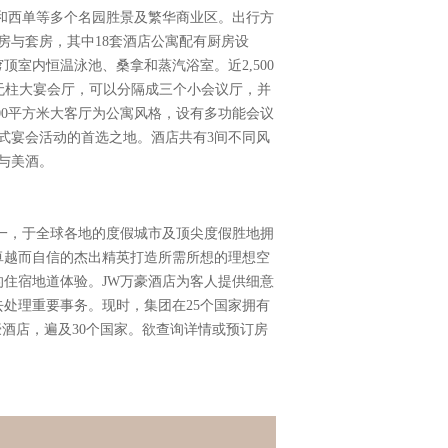
和西单等多个名园胜景及繁华商业区。出行方
房与套房，其中18套酒店公寓配有厨房设
顶室内恒温泳池、桑拿和蒸汽浴室。近2,500
米无柱大宴会厅，可以分隔成三个小会议厅，并
300平方米大客厅为公寓风格，设有多功能会议
式宴会活动的首选之地。酒店共有3间不同风
与美酒。
一，于全球各地的度假城市及顶尖度假胜地拥
卓越而自信的杰出精英打造所需所想的理想空
住宿地道体验。JW万豪酒店为客人提供细意
处理重要事务。现时，集团在25个国家拥有
W万豪酒店，遍及30个国家。欲查询详情或预订房