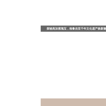
场回望年度行业高光的荣耀盛典，更是一次与文旅
者双向奔赴的温暖之约，以匠心鉴品质，以星光启
章。
探秘高加索瑰宝，格鲁吉亚千年文化遗产焕新
在广袤的高加索腹地，藏着一座被时光温柔封存的
古国 - 格鲁吉亚。这座坐落于亚欧交界的小众旅行
境，依山傍海、文脉绵长，既是古老丝绸之路的重
纽，也是多元文明交融共生的璀璨之地。凭借得天
的地理风貌与厚重悠久的历史底蕴，格鲁吉亚拥有
具有文化和自然双重重要意义的联合国教科文组织
遗产。从千年宗教古建、中世纪山城聚落，到传承
的非遗民俗、古老酿酒技艺，每一处景致、每一种
都镌刻着岁月的痕迹。近年来，随着深度文化旅行
众出境游的持续升温，格鲁吉亚凭借原生态的自然
貌、沉浸式的人文体验、独特的异域风情，越来越
中国游客。这里没有过度商业化的喧嚣，唯有千年
的沉淀与山河自愈的浪漫，是解锁高加索人文秘境
受异域古典魅力的绝佳去处。