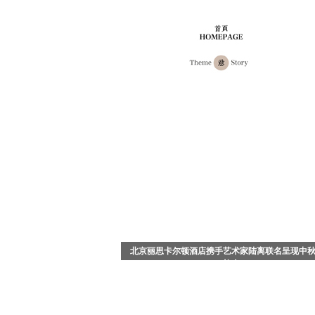
北京丽思卡尔顿酒店携手艺术家陆离联名呈现中
礼盒
中国北京 - 2026年8月，值此中秋佳节来临之际，
思卡尔顿酒店携手知名艺术家陆离，以其画作《流
舞》为灵感，倾情打造充满东方哲思与生命美学的