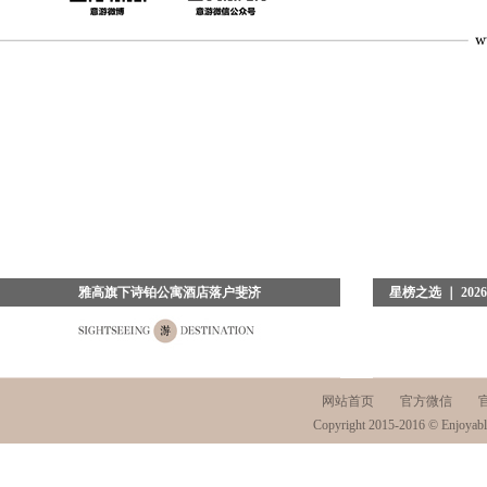
雅高旗下诗铂公寓酒店落户斐济
星榜之选 ｜ 2
2026年7月23日，中国上海——当海岛旅行的意义从“住
当夜色浸染京城
一晚”升级为“活出一种节奏”，住宿本身便成了旅行的灵
包裹。备受业界瞩
魂。越来越多的中国游客不再只求一张舒适的床，更希
盛典，在璀璨星
望通过
网站首页
官方微信
场回望年度
Copyright 2015-2016 © Enjoyabl