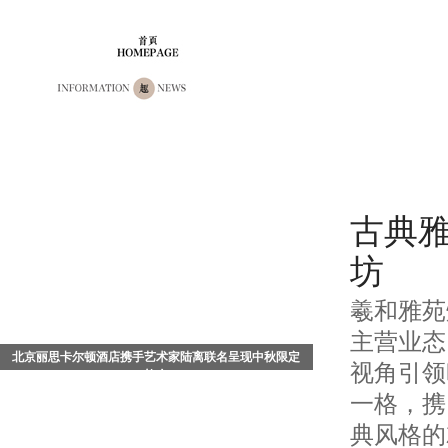
古典
坊
羲和雅苑
主营业态
北京丽思卡尔顿酒店携手艺术家陆离联名呈现中秋限定
视角引领
礼盒
一格，携
中国北京 - 2026年8月，值此中秋佳节来临之际，北京丽
思卡尔顿酒店携手知名艺术家陆离，以其画作《流光飞
典风格的
舞》为灵感，倾情打造充满东方哲思与生命美学的《流