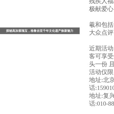
残疾人福
场回望年度行业高光的荣耀盛典，更是一次与文旅同行
者双向奔赴的温暖之约，以匠心鉴品质，以星光启新
极献爱心
章。
羲和包括
探秘高加索瑰宝，格鲁吉亚千年文化遗产焕新魅力
大众点评
在广袤的高加索腹地，藏着一座被时光温柔封存的文明
古国 - 格鲁吉亚。这座坐落于亚欧交界的小众旅行秘
近期活动 
境，依山傍海、文脉绵长，既是古老丝绸之路的重要枢
纽，也是多元文明交融共生的璀璨之地。凭借得天独厚
客可享受
的地理风貌与厚重悠久的历史底蕴，格鲁吉亚拥有多处
头一份 
具有文化和自然双重重要意义的联合国教科文组织世界
遗产。从千年宗教古建、中世纪山城聚落，到传承千年
活动仅限
的非遗民俗、古老酿酒技艺，每一处景致、每一种文化
地址:北
都镌刻着岁月的痕迹。近年来，随着深度文化旅行、小
众出境游的持续升温，格鲁吉亚凭借原生态的自然风
话:15901
貌、沉浸式的人文体验、独特的异域风情，越来越吸引
中国游客。这里没有过度商业化的喧嚣，唯有千年文明
地址:复
的沉淀与山河自愈的浪漫，是解锁高加索人文秘境、感
话:010-88
受异域古典魅力的绝佳去处。