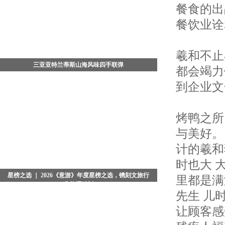
餐食的出
光蝶舞》月饼礼盒。酒店希望通过艺术家画中"彩蝶循光
飞舞，缓缓升腾"的意象，传递"向光而生、破茧成蝶"的
餐饮业诠
美好寓意，为传统节日注入艺术与文化的新活力，为宾
客传递 “愿君如蝶，向光而行，中秋圆满，万物共生” 的
吉祥寓意。
羲和不止
三亚亚特兰蒂斯山海风味四手联弹
都会竭力
7月29日晚，三亚·亚特兰蒂斯松鹤楼中餐厅四手联弹
到企业文
——「山珍海味菌子宴」正式开席。三亚·亚特兰蒂斯行
政总厨、松鹤楼中餐厅主理人杨军，携手松赞酒店集团
行政总厨苏启胜，撷取云南时令山野菌珍与南海鲜活海
烤鸭之所
味，融合江南菜雅致功底与滇菜烹饪理念，在百年品牌
松鹤楼的餐桌之上，于三亚，成就一场连通山林与海洋
与美好。
的风味相逢。
计的羲和
时也大 
星榜之选 ｜ 2026《意游》年度星榜之选，镌刻文旅行
里都是满
业荣耀时刻
先生 儿
当夜色浸染京城，典雅恢弘的北京瑞吉酒店被温柔光晕
让顾客感
包裹。备受业界瞩目的2026《意游》年度星榜之选颁奖
盛典，在璀璨星光与热烈掌声中圆满落幕。这不仅是一