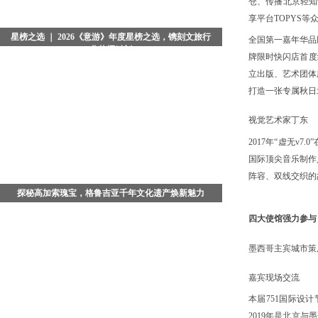
仓、传播北京轻知
享平台TOPYS
星榜之选 ｜ 2026《意游》年度星榜之选，镌刻文旅行
全国第一嘉年华品牌
业荣耀时刻
牌限时快闪店首度
当夜色浸染京城，典雅恢弘的北京瑞吉酒店被温柔光晕
立出版、艺术团体
包裹。备受业界瞩目的2026《意游》年度星榜之选颁奖
打造一张专属秋日
盛典，在璀璨星光与热烈掌声中圆满落幕。这不仅是一
场回望年度行业高光的荣耀盛典，更是一次与文旅同行
视觉艺术家丁东
者双向奔赴的温暖之约，以匠心鉴品质，以星光启新
章。
2017年“虚无v
国际顶尖音乐制作
阵容、双线交织的
探秘高加索瑰宝，格鲁吉亚千年文化遗产焕新魅力
在广袤的高加索腹地，藏着一座被时光温柔封存的文明
四大使馆强力参与
古国 - 格鲁吉亚。这座坐落于亚欧交界的小众旅行秘
境，依山傍海、文脉绵长，既是古老丝绸之路的重要枢
墨西哥主宾城市策
纽，也是多元文明交融共生的璀璨之地。凭借得天独厚
的地理风貌与厚重悠久的历史底蕴，格鲁吉亚拥有多处
嘉宾现场交流
具有文化和自然双重重要意义的联合国教科文组织世界
遗产。从千年宗教古建、中世纪山城聚落，到传承千年
本届751国际设
的非遗民俗、古老酿酒技艺，每一处景致、每一种文化
2019年是北京