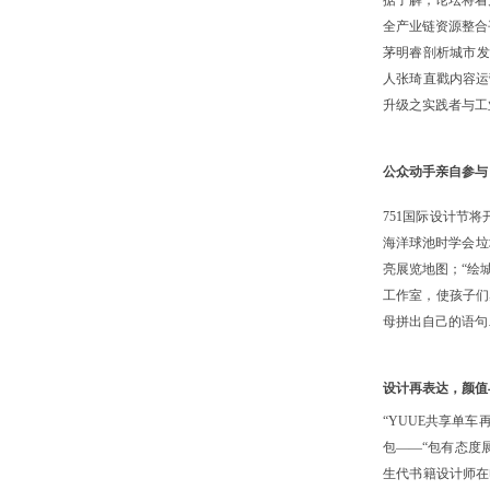
全产业链资源整合
茅明睿剖析城市发
人张琦直戳内容运
升级之实践者与工
公众动手亲自参与
751国际设计节
海洋球池时学会垃
亮展览地图；“绘
工作室，使孩子们感
母拼出自己的语句
设计再表达，颜值
“YUUE共享单
包——“包有态度
生代书籍设计师在