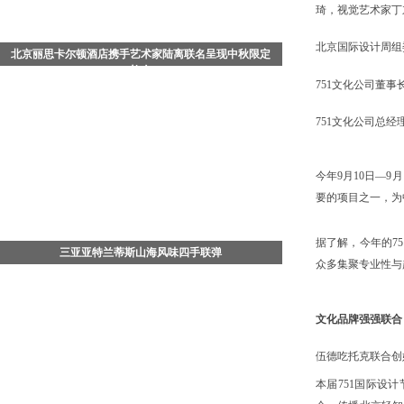
琦，视觉艺术家丁
北京国际设计周组
北京丽思卡尔顿酒店携手艺术家陆离联名呈现中秋限定
礼盒
751文化公司董事
中国北京 - 2026年8月，值此中秋佳节来临之际，北京丽
思卡尔顿酒店携手知名艺术家陆离，以其画作《流光飞
751文化公司总经
舞》为灵感，倾情打造充满东方哲思与生命美学的《流
光蝶舞》月饼礼盒。酒店希望通过艺术家画中"彩蝶循光
飞舞，缓缓升腾"的意象，传递"向光而生、破茧成蝶"的
今年9月10日—9
美好寓意，为传统节日注入艺术与文化的新活力，为宾
要的项目之一，为
客传递 “愿君如蝶，向光而行，中秋圆满，万物共生” 的
吉祥寓意。
据了解，今年的7
三亚亚特兰蒂斯山海风味四手联弹
众多集聚专业性与
7月29日晚，三亚·亚特兰蒂斯松鹤楼中餐厅四手联弹
——「山珍海味菌子宴」正式开席。三亚·亚特兰蒂斯行
政总厨、松鹤楼中餐厅主理人杨军，携手松赞酒店集团
文化
品牌强强联合
行政总厨苏启胜，撷取云南时令山野菌珍与南海鲜活海
味，融合江南菜雅致功底与滇菜烹饪理念，在百年品牌
伍德吃托克联合创
松鹤楼的餐桌之上，于三亚，成就一场连通山林与海洋
本届751国际设
的风味相逢。