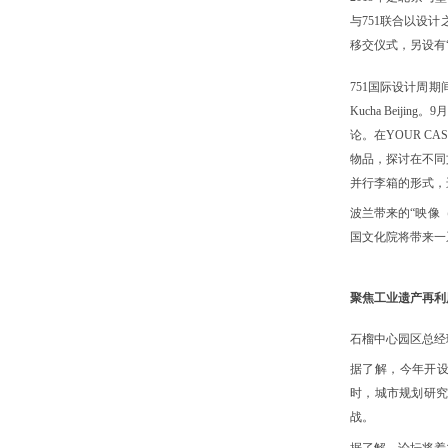
都镌刻着岁月的痕迹。近年来，随着深度文化旅行、小
与751联合以设计
众出境游的持续升温，格鲁吉亚凭借原生态的自然风
移交仪式，另设有“WR
貌、沉浸式的人文体验、独特的异域风情，越来越吸引
中国游客。这里没有过度商业化的喧嚣，唯有千年文明
751国际设计周期间，
的沉淀与山河自愈的浪漫，是解锁高加索人文秘境、感
Kucha Beiji
受异域古典魅力的绝佳去处。
论。在YOUR C
物品，探讨在不同
并行李箱的形式，
波兰带来的“映像（
国文化院将带来一
聚焦工业遗产再利
石榴中心园区总经
据了解，今年开设
时，城市规划研
战。
据了解，论坛将着