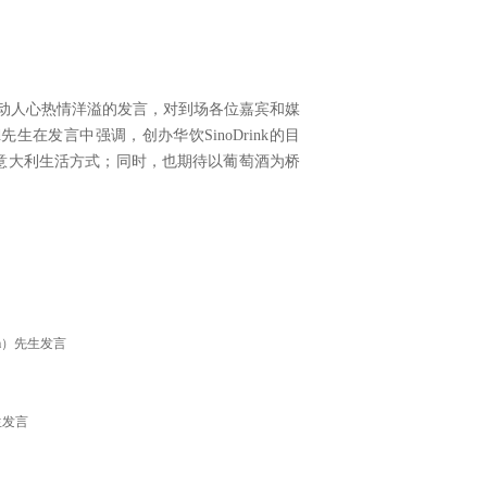
做了激动人心热情洋溢的发言，对到场各位嘉宾和媒
生在发言中强调，创办华饮SinoDrink的目
意大利生活方式；同时，也期待以葡萄酒为桥
pa）先生发言
生发言