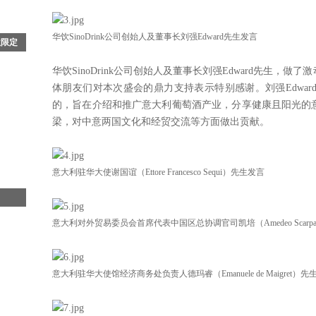
华饮SinoDrink公司创始人及董事长刘强Edward先生发言
秋限定
华饮SinoDrink公司创始人及董事长刘强Edward先生，
北京丽
体朋友们对本次盛会的鼎力支持表示特别感谢。刘强Edward先
光飞
《流
的，旨在介绍和推广意大利葡萄酒产业，分享健康且阳光的
蝶循光
梁，对中意两国文化和经贸交流等方面做出贡献。
蝶"的
为宾
” 的
意大利驻华大使谢国谊（Ettore Francesco Sequi）先生发言
弹
意大利对外贸易委员会首席代表中国区总协调官司凯培（Amedeo Scar
蒂斯行
集团
活海
品牌
意大利驻华大使馆经济商务处负责人德玛睿（Emanuele de Maigret）先
海洋