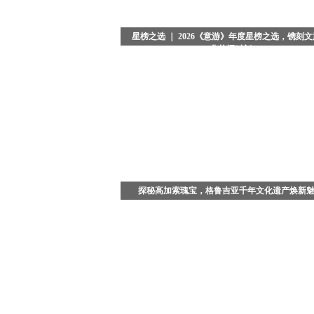
星榜之选 ｜ 2026《意游》年度星榜之选，镌刻
业荣耀时刻
当夜色浸染京城，典雅恢弘的北京瑞吉酒店被温柔
包裹。备受业界瞩目的2026《意游》年度星榜之选
盛典，在璀璨星光与热烈掌声中圆满落幕。这不仅
场回望年度行业高光的荣耀盛典，更是一次与文旅
者双向奔赴的温暖之约，以匠心鉴品质，以星光启
章。
探秘高加索瑰宝，格鲁吉亚千年文化遗产焕新
在广袤的高加索腹地，藏着一座被时光温柔封存的
古国 - 格鲁吉亚。这座坐落于亚欧交界的小众旅行
境，依山傍海、文脉绵长，既是古老丝绸之路的重
纽，也是多元文明交融共生的璀璨之地。凭借得天
的地理风貌与厚重悠久的历史底蕴，格鲁吉亚拥有
具有文化和自然双重重要意义的联合国教科文组织
遗产。从千年宗教古建、中世纪山城聚落，到传承
的非遗民俗、古老酿酒技艺，每一处景致、每一种