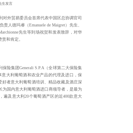
ne先生发言
）先生、意大利对外贸易委员会首席代表中国区总协调官司
德玛睿（Emanuele de Maigret）先生、
dro Marchionne先生等到场祝贺和发表致辞，对华
示赞赏和肯定。
险集团Generali S.P.A（全球第二大保险集
专业从事意大利葡萄酒和农业产品的代理及进口，保
爱好者意大利葡萄酒培训、精品收藏及酒庄深
k亦成长为国内意大利葡萄酒进口商领导者，是最为
遍及意大利20个葡萄酒产区的近400款意大