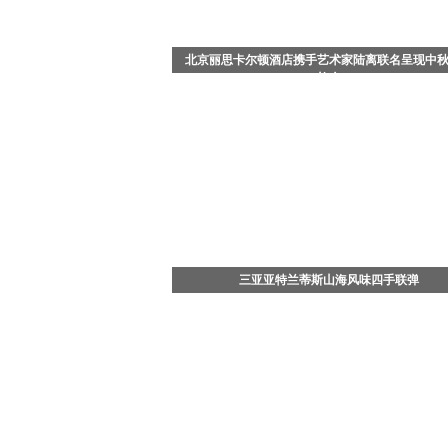
北京丽思卡尔顿酒店携手艺术家陆离联名呈现中
礼盒
中国北京 - 2026年8月，值此中秋佳节来临之际，
思卡尔顿酒店携手知名艺术家陆离，以其画作《流
舞》为灵感，倾情打造充满东方哲思与生命美学的
光蝶舞》月饼礼盒。酒店希望通过艺术家画中"彩
飞舞，缓缓升腾"的意象，传递"向光而生、破茧成
美好寓意，为传统节日注入艺术与文化的新活力，
客传递 “愿君如蝶，向光而行，中秋圆满，万物共生
吉祥寓意。
三亚亚特兰蒂斯山海风味四手联弹
7月29日晚，三亚·亚特兰蒂斯松鹤楼中餐厅四手联
——「山珍海味菌子宴」正式开席。三亚·亚特兰
政总厨、松鹤楼中餐厅主理人杨军，携手松赞酒店
行政总厨苏启胜，撷取云南时令山野菌珍与南海鲜
味，融合江南菜雅致功底与滇菜烹饪理念，在百年
松鹤楼的餐桌之上，于三亚，成就一场连通山林与
的风味相逢。