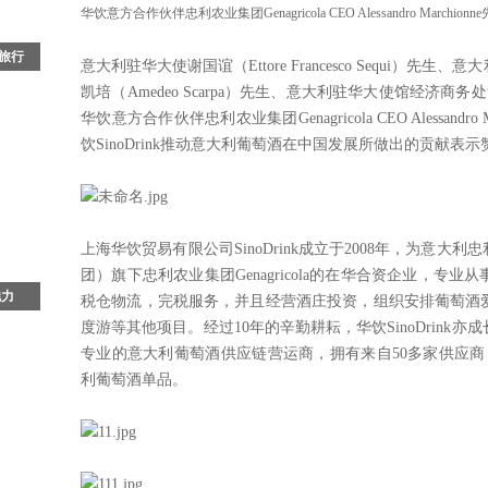
华饮意方合作伙伴忠利农业集团Genagricola CEO Alessandro Marchion
文旅行
意大利驻华大使谢国谊（Ettore Francesco Sequi
凯培（Amedeo Scarpa）先生、意大利驻华大使馆经济商务处负责人
光晕
华饮意方合作伙伴忠利农业集团Genagricola CEO Alessan
颁奖
饮SinoDrink推动意大利葡萄酒在中国发展所做出的贡献表
是一
同行
新
上海华饮贸易有限公司SinoDrink成立于2008年，为意大利忠利保
团）旗下忠利农业集团Genagricola的在华合资企业，
魅力
税仓物流，完税服务，并且经营酒庄投资，组织安排葡萄酒
度游等其他项目。经过10年的辛勤耕耘，华饮SinoDrin
文明
秘
专业的意大利葡萄酒供应链营运商，拥有来自50多家供应商，
要枢
利葡萄酒单品。
独厚
多处
世界
千年
文化