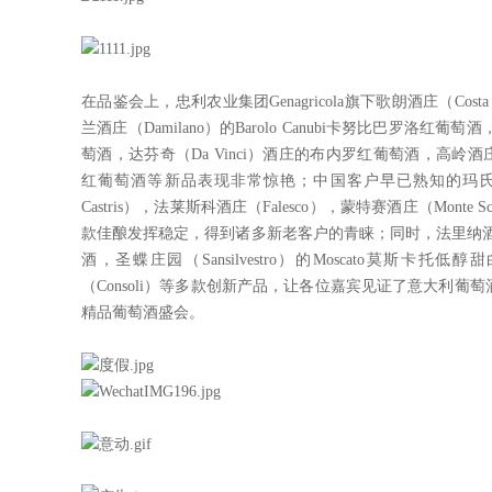
、小
风
吸引
文明
在品鉴会上，忠利农业集团Genagricola旗下歌朗酒庄（Costa
、感
兰酒庄（Damilano）的Barolo Canubi卡努比巴罗洛红葡萄酒
萄酒，达芬奇（Da Vinci）酒庄的布内罗红葡萄酒，高岭酒庄（Fatto
红葡萄酒等新品表现非常惊艳；中国客户早已熟知的玛氏酒庄（Mas
Castris），法莱斯科酒庄（Falesco），蒙特赛酒庄（Monte Sc
款佳酿发挥稳定，得到诸多新老客户的青睐；同时，法里纳酒庄（F
酒，圣蝶庄园（Sansilvestro）的Moscato莫斯
（Consoli）等多款创新产品，让各位嘉宾见证了意大利
精品葡萄酒盛会。