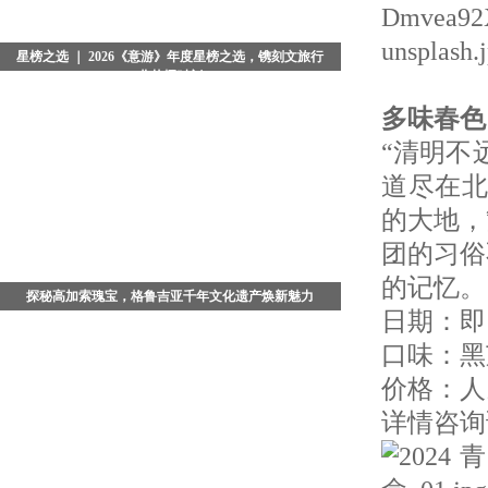
星榜之选 ｜ 2026《意游》年度星榜之选，镌刻文旅行
业荣耀时刻
当夜色浸染京城，典雅恢弘的北京瑞吉酒店被温柔光晕
多味春色
包裹。备受业界瞩目的2026《意游》年度星榜之选颁奖
“清明不
盛典，在璀璨星光与热烈掌声中圆满落幕。这不仅是一
场回望年度
道尽在北
的大地，
团的习俗
的记忆。
探秘高加索瑰宝，格鲁吉亚千年文化遗产焕新魅力
日期：即
在广袤的高加索腹地，藏着一座被时光温柔封存的文明
口味：黑芝
古国 - 格鲁吉亚。这座坐落于亚欧交界的小众旅行秘
境，依山傍海、文脉绵长，既是古老丝绸之路的重要枢
价格：人民
纽，也是多元文
详情咨询请致