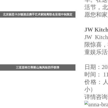
活节，北
愿您和家
北京丽思卡尔顿酒店携手艺术家陆离联名呈现中秋限定
礼盒
中国北京 - 2026年8月，值此中秋佳节来临之际，北京丽
JW Ki
思卡尔顿酒店携手知名艺术家陆离，以其画作《流光飞
舞》为灵感，倾情打造充满东方哲思与生命美学的《流
JW K
光蝶舞》月饼
限惊喜，
童娱乐活
日期：20
三亚亚特兰蒂斯山海风味四手联弹
时间： 11:
7月29日晚，三亚·亚特兰蒂斯松鹤楼中餐厅四手联弹
——「山珍海味菌子宴」正式开席。三亚·亚特兰蒂斯行
价格：人
政总厨、松鹤楼中餐厅主理人杨军，携手松赞酒店集团
小）
行政总厨
详情咨询请致