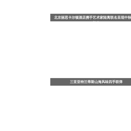
北京丽思卡尔顿酒店携手艺术家陆离联名呈现中
礼盒
中国北京 - 2026年8月，值此中秋佳节来临之际，
思卡尔顿酒店携手知名艺术家陆离，以其画作《流
舞》为灵感，倾情打造充满东方哲思与生命美学的
光蝶舞》月饼
三亚亚特兰蒂斯山海风味四手联弹
7月29日晚，三亚·亚特兰蒂斯松鹤楼中餐厅四手联
——「山珍海味菌子宴」正式开席。三亚·亚特兰
政总厨、松鹤楼中餐厅主理人杨军，携手松赞酒店
行政总厨