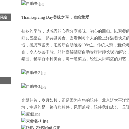
秋限定
Thanksgiving Day美味之享，奉给挚爱
北京丽
初冬的季节，以感恩的心意分享美味。初心的回归。以聚餐
光飞
好友围坐在一起共进美食。当看到每个人的脸上洋溢着快乐
《流
馈，感恩节当天，汇餐厅自助晚餐198/位。传统火鸡，新鲜
香，令人欲罢不能。郑州嘉锦酒店自助餐厅厨师长现场解说
氛围。畅享百余种美食，每一道菜品，经过大厨精湛的厨艺
弹
蒂斯行
光阴荏苒，岁月如梭，正是因为有您的陪伴，北京泛太平洋
集团
坷，幸运的是一路有您相伴，风雨兼程，陪伴我们成长，见