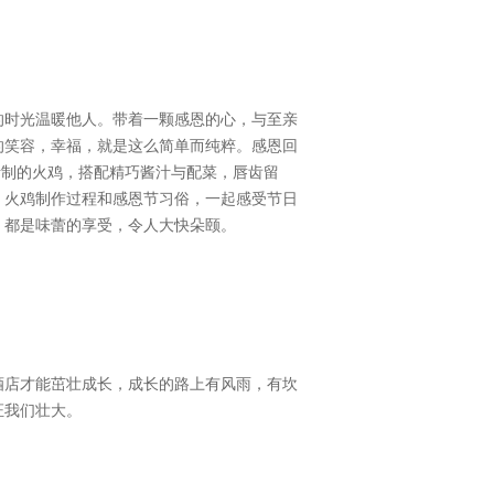
的时光温暖他人。带着一颗感恩的心，与至亲
的笑容，幸福，就是这么简单而纯粹。感恩回
烤制的火鸡，搭配精巧酱汁与配菜，唇齿留
，火鸡制作过程和感恩节习俗，一起感受节日
，都是味蕾的享受，令人大快朵颐。
酒店才能茁壮成长，成长的路上有风雨，有坎
证我们壮大。