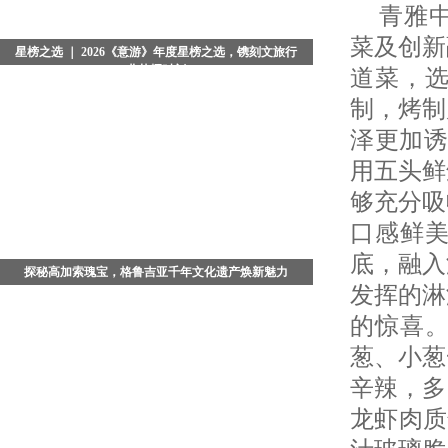
青雅中
菜及创新
星榜之选 ｜ 2026《意游》年度星榜之选，镌刻文旅行
业荣耀时刻
道菜，
当夜色浸染京城，典雅恢弘的北京瑞吉酒店被温柔光晕
制，烤制
包裹。备受业界瞩目的2026《意游》年度星榜之选颁奖
泽更加诱
盛典，在璀璨星光与热烈掌声中圆满落幕。这不仅是一
场回望年度
用五头鲜
够充分吸
口感鲜
底，融入
探秘高加索瑰宝，格鲁吉亚千年文化遗产焕新魅力
发挥的淋
在广袤的高加索腹地，藏着一座被时光温柔封存的文明
的惊喜
古国 - 格鲁吉亚。这座坐落于亚欧交界的小众旅行秘
境，依山傍海、文脉绵长，既是古老丝绸之路的重要枢
葱、小葱
纽，也是多元文
辛辣，多
龙虾肉质