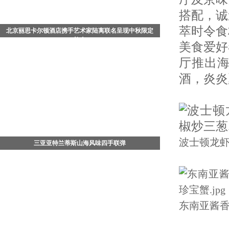
搭配，诚
萃时令食
北京丽思卡尔顿酒店携手艺术家陆离联名呈现中秋限定
礼盒
美食爱好
中国北京 - 2026年8月，值此中秋佳节来临之际，北京丽
厅推出
思卡尔顿酒店携手知名艺术家陆离，以其画作《流光飞
舞》为灵感，倾情打造充满东方哲思与生命美学的《流
酒，炎炎
光蝶舞》月饼
波士顿龙
三亚亚特兰蒂斯山海风味四手联弹
7月29日晚，三亚·亚特兰蒂斯松鹤楼中餐厅四手联弹
——「山珍海味菌子宴」正式开席。三亚·亚特兰蒂斯行
政总厨、松鹤楼中餐厅主理人杨军，携手松赞酒店集团
行政总厨
东南亚酱