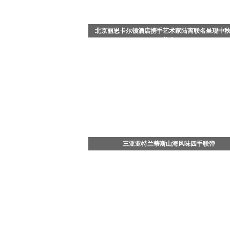
北京丽思卡尔顿酒店携手艺术家陆离联名呈现中
礼盒
中国北京 - 2026年8月，值此中秋佳节来临之际，
思卡尔顿酒店携手知名艺术家陆离，以其画作《流
舞》为灵感，倾情打造充满东方哲思与生命美学的
光蝶舞》月饼
三亚亚特兰蒂斯山海风味四手联弹
7月29日晚，三亚·亚特兰蒂斯松鹤楼中餐厅四手联
——「山珍海味菌子宴」正式开席。三亚·亚特兰
政总厨、松鹤楼中餐厅主理人杨军，携手松赞酒店
行政总厨