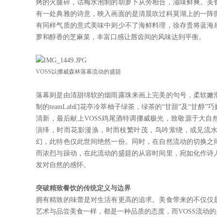
烤的火腿碎，话梅水泡制的胡萝卜从旁相合，滋味鲜爽。美
有一处典雅的诗意，映入画面的是清晨吹过科莫湖上的一阵
有同样气质的意式美味中则少不了海鲜料理，徐存贵将蓝海
萝和醇香的芝麻菜，丰富口感让唇齿间的风味达到平衡。
VOSS以挪威森林落幕流动的盛筵
落幕则是由清甜绵软的烟雨露珠来画上完美的句号，柔软嫩
制的teamLab幻花亭冷萃柚子绿茶，绿茶的“甘甜”及“甘
清新，最后献上VOSS鸡尾酒特调挪威极光，致敬源于大自
演绎，时而花影漫涣，时而枝繁叶茂，鸟吟萦绕，或见流
幻，此特色仅此世间绝然一份。同时，在自然流动的切换之
而浓烈与躁动，在此流动的盛筵的从容时间里，宛如化作诗
发对自然的感怀。
突破精致餐饮的传统定义与边界
拥有精致的味蕾是对生活有更高的追求。美食带来的不仅仅
艺术与品尝美食一样，都是一种品质的态度，而VOSS流动