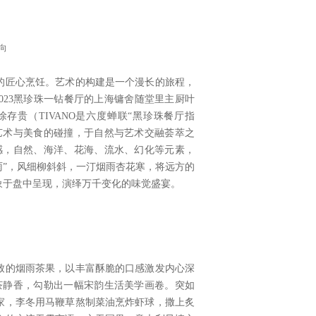
向
的匠心烹饪。艺术的构建是一个漫长的旅程，
023黑珍珠一钻餐厅的上海镛舍随堂里主厨叶
贵（TIVANO是六度蝉联“黑珍珠餐厅指
艺术与美食的碰撞，于自然与艺术交融荟萃之
灵感，自然、海洋、花海、流水、幻化等元素，
烟雨”，风细柳斜斜，一汀烟雨杏花寒，将远方的
象于盘中呈现，演绎万千变化的味觉盛宴。
致的烟雨茶果，以丰富酥脆的口感激发内心深
闲茶静香，勾勒出一幅宋韵生活美学画卷。突如
家，李冬用马鞭草熬制菜油烹炸虾球，撒上炙