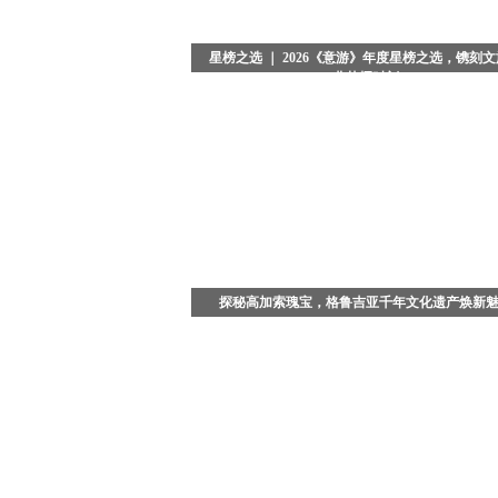
星榜之选 ｜ 2026《意游》年度星榜之选，镌刻
业荣耀时刻
当夜色浸染京城，典雅恢弘的北京瑞吉酒店被温柔
包裹。备受业界瞩目的2026《意游》年度星榜之选
盛典，在璀璨星光与热烈掌声中圆满落幕。这不仅
场回望年度
探秘高加索瑰宝，格鲁吉亚千年文化遗产焕新
在广袤的高加索腹地，藏着一座被时光温柔封存的
古国 - 格鲁吉亚。这座坐落于亚欧交界的小众旅行
境，依山傍海、文脉绵长，既是古老丝绸之路的重
纽，也是多元文