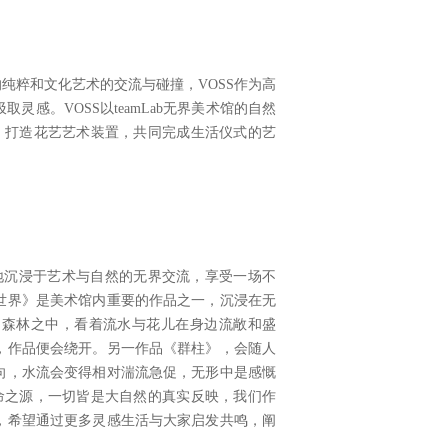
纯粹和文化艺术的交流与碰撞，VOSS作为高
感。VOSS以teamLab无界美术馆的自然
，打造花艺艺术装置，共同完成生活仪式的艺
心地沉浸于艺术与自然的无界交流，享受一场不
世界》是美术馆内重要的作品之一，沉浸在无
的森林之中，看着流水与花儿在身边流敞和盛
，作品便会绕开。另一作品《群柱》，会随人
向，水流会变得相对湍流急促，无形中是感慨
命之源，一切皆是大自然的真实反映，我们作
，希望通过更多灵感生活与大家启发共鸣，阐