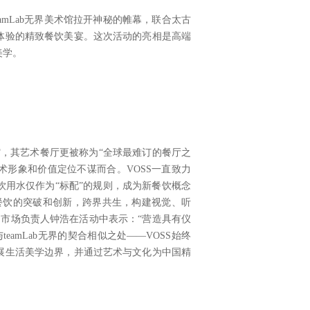
eamLab无界美术馆拉开神秘的帷幕，联合太古
体验的精致餐饮美宴。这次活动的亮相是高端
美学。
术馆，其艺术餐厅更被称为“全球最难订的餐厅之
术形象和价值定位不谋而合。VOSS一直致力
用水仅作为“标配”的规则，成为新餐饮概念
致餐饮的突破和创新，跨界共生，构建视觉、听
国市场负责人钟浩在活动中表示：“营造具有仪
eamLab无界的契合相似之处——VOSS始终
展生活美学边界，并通过艺术与文化为中国精