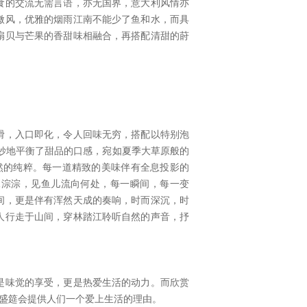
食的交流无需言语，亦无国界，意大利风情亦
微风，优雅的烟雨江南不能少了鱼和水，而具
扇贝与芒果的香甜味相融合，再搭配清甜的莳
滑，入口即化，令人回味无穷，搭配以特别泡
醇”巧妙地平衡了甜品的口感，宛如夏季大草原般的
然的纯粹。每一道精致的美味伴有全息投影的
水淙淙，见鱼儿流向何处，每一瞬间，每一变
间，更是伴有浑然天成的奏响，时而深沉，时
人行走于山间，穿林踏江聆听自然的声音，抒
是味觉的享受，更是热爱生活的动力。而欣赏
的盛筵会提供人们一个爱上生活的理由。