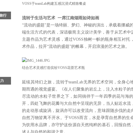
VOSS于teamLab构建五感沉浸式精致餐桌
文旅行
流转于生活与艺术 一席江南烟雨如诗如画
“流动的盛筵”是一场绮丽、梦幻、神秘的演出，承载着挪威的
光晕
端生活方式的代表，深谙极简主义设计美学，善于从艺术中汲取灵
颁奖
主题作品为艺术灵感，通过VOSS独树一帜的瓶身相互衬托
是一
术作品，拉开“流动的盛筵”的帷幕，开启浪漫的艺术之旅。
结合艺术灵感打造缤纷VOSS花荟艺术瓶
魅力
延续其绮幻之旅，流转于teamLab无界的艺术空间，全身
期而遇的视觉盛宴。《在人们聚集的岩丘上，注入水粒子的
文明
秘
尽流动的水粒子世界之下，如同徜徉于一年四季的花与海
要枢
开，四处飞舞的花瓣与大自然中呈现的无异，当人贴近水流
的走动形成旋涡，旋涡亦可以改变流向，意味跟随步伐的走
自然万物皆离不开水。于VOSS而言，水是孕育自然界的生
为饮用水品牌，亦守护这份源自天然纯粹的基石，回报自然
述人与自然的和谐之意。