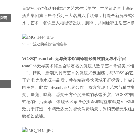
首站VOSS“流动的盛筵”之艺术生活美学于世界知名的上海t
酒店集团旗下居舍系列三大名厨六手联弹，打造全新沉浸式
秋限定
水，艺术，餐饮三大领域强强联手演绎，共同诠释生活艺术
北京丽
光飞
《流
VOSS“流动的盛筵”首站启幕
VOSS在teamLab 无界美术馆演绎精致餐饮的无界小宇宙
teamLab无界美术馆是全球著名的沉浸式数字艺术常设美
一”。精致、新潮又具有艺术的沉浸式氛围感，与VOSS的艺
于追求优质水源与品质，并在精致餐饮领域不断探索，打破饮
的主角。此次与teamLab无界合作，双方实现了艺术与精
弹
觉、味觉、嗅觉、感觉全方位沉浸式的珍馐美宴。VOSS中
蒂斯行
式感的生活美学，体现艺术家匠心执着与精益求精是VOSS与t
集团
致力于打造一个精致多元的餐饮消费场景，为消费者无限延
致餐饮赋能。”