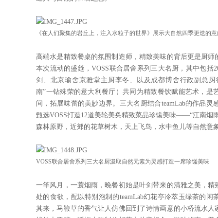
《在人们聚集的岩丘上，注入水粒子的世界》展示大自然四季更迭的意
高端水是精致餐桌的氛围制造师，精致美味的背后更是厨师
本次流动的盛筵，VOSS联合居舍系列三大名厨，其中包括2
剑、北京瑜舍京雅堂主厨李冬、以及成都博舍行政副总厨徐存
南”一钻殊荣的意大利餐厅）共同为精致餐饮赋能艺术，是
间，拓展味蕾的美妙边界。三大名厨结合teamLab的作品
甄选VOSS打造12道美轮美奂精致菜品珍馐美味——“江南
森林原野，近郊的花草树木，天上飞鸟，水中鱼儿等自然意
VOSS联合居舍系列三大名厨汲取自然元素为灵感打造一席珍馐美味
一竿风月，一蓑烟雨，晚餐初始是叶剑带来的清雅之美，精
处的食欲，配以特别泡制的teamLab幻花亭冷萃玉绿茶的
其来，马鞭草的香气让人仿佛回到了诗情画意的小桥流水人