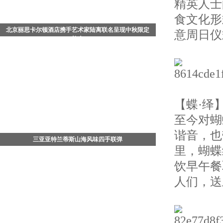
精英人士
食文化形
北京丽思卡尔顿酒店携手艺术家陆离联名呈现中秋限定
意周日仪
礼盒
中国北京 - 2026年8月，值此中秋佳节来临之际，北京丽
思卡尔顿酒店携手知名艺术家陆离，以其画作《流光飞
舞》为灵感，倾情打造充满东方哲思与生命美学的《流
光蝶舞》月饼
【蝶·绎
至今对蝴
谐音，也
三亚亚特兰蒂斯山海风味四手联弹
里，蝴蝶纹还
7月29日晚，三亚·亚特兰蒂斯松鹤楼中餐厅四手联弹
饮早午餐
——「山珍海味菌子宴」正式开席。三亚·亚特兰蒂斯行
政总厨、松鹤楼中餐厅主理人杨军，携手松赞酒店集团
人们，送
行政总厨