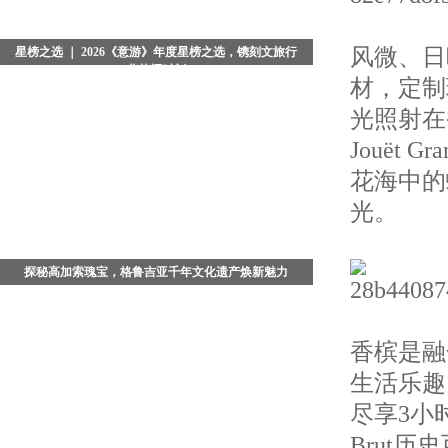
风微、日
星榜之选 ｜ 2026《意游》年度星榜之选，镌刻文旅行
业荣耀时刻
材，定制
当夜色浸染京城，典雅恢弘的北京瑞吉酒店被温柔光晕
光照射在
包裹。备受业界瞩目的2026《意游》年度星榜之选颁奖
盛典，在璀璨星光与热烈掌声中圆满落幕。这不仅是一
Jouët
场回望年度
花海中的
光。
探秘高加索瑰宝，格鲁吉亚千年文化遗产焕新魅力
在广袤的高加索腹地，藏着一座被时光温柔封存的文明
古国 - 格鲁吉亚。这座坐落于亚欧交界的小众旅行秘
境，依山傍海、文脉绵长，既是古老丝绸之路的重要枢
香槟是融
纽，也是多元文
生活乐趣
尽享3小时Per
Brut