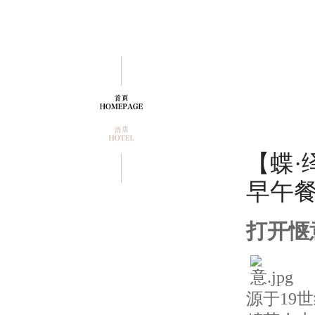
【蝶·绎】
早午
打开惬
源于19