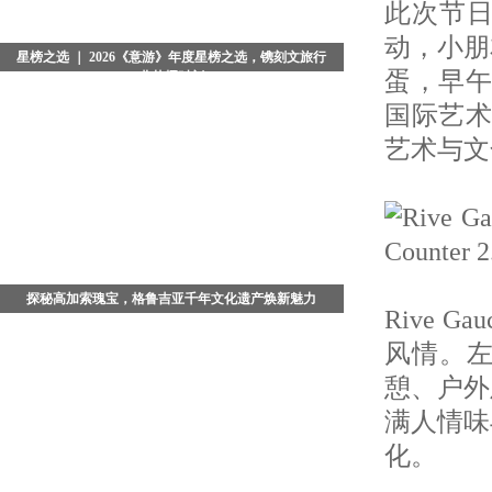
此次节
动，小朋
星榜之选 ｜ 2026《意游》年度星榜之选，镌刻文旅行
蛋，早午
业荣耀时刻
当夜色浸染京城，典雅恢弘的北京瑞吉酒店被温柔光晕
国际艺术
包裹。备受业界瞩目的2026《意游》年度星榜之选颁奖
艺术与文
盛典，在璀璨星光与热烈掌声中圆满落幕。这不仅是一
场回望年度
探秘高加索瑰宝，格鲁吉亚千年文化遗产焕新魅力
Rive
在广袤的高加索腹地，藏着一座被时光温柔封存的文明
风情。
古国 - 格鲁吉亚。这座坐落于亚欧交界的小众旅行秘
境，依山傍海、文脉绵长，既是古老丝绸之路的重要枢
憩、户外
纽，也是多元文
满人情味
化。