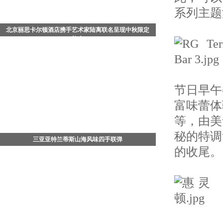
系列主题
北京丽思卡尔顿酒店携手艺术家陆离联名呈现中秋限定
礼盒
中国北京 - 2026年8月，值此中秋佳节来临之际，北京丽
思卡尔顿酒店携手知名艺术家陆离，以其画作《流光飞
舞》为灵感，倾情打造充满东方哲思与生命美学的《流
光蝶舞》月饼
节日早午
富味蕾体
等，由美
秘的特调
三亚亚特兰蒂斯山海风味四手联弹
的收尾。
7月29日晚，三亚·亚特兰蒂斯松鹤楼中餐厅四手联弹
——「山珍海味菌子宴」正式开席。三亚·亚特兰蒂斯行
政总厨、松鹤楼中餐厅主理人杨军，携手松赞酒店集团
行政总厨