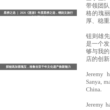
带领团队
格的瑰
星榜之选 ｜ 2026《意游》年度星榜之选，镌刻文旅行
业荣耀时刻
厚、稳重
当夜色浸染京城，典雅恢弘的北京瑞吉酒店被温柔光晕
包裹。备受业界瞩目的2026《意游》年度星榜之选颁奖
盛典，在璀璨星光与热烈掌声中圆满落幕。这不仅是一
钮则雄先
场回望年度
是一个发
够与我的
店的创新
探秘高加索瑰宝，格鲁吉亚千年文化遗产焕新魅力
Jeremy h
在广袤的高加索腹地，藏着一座被时光温柔封存的文明
古国 - 格鲁吉亚。这座坐落于亚欧交界的小众旅行秘
Sanya, ma
境，依山傍海、文脉绵长，既是古老丝绸之路的重要枢
China.
纽，也是多元文
Jeremy ha