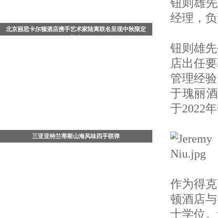
钮则雄先
经理，负
北京丽思卡尔顿酒店携手艺术家陆离联名呈现中秋限定
礼盒
钮则雄先
中国北京 - 2026年8月，值此中秋佳节来临之际，北京丽
店出任要
思卡尔顿酒店携手知名艺术家陆离，以其画作《流光飞
舞》为灵感，倾情打造充满东方哲思与生命美学的《流
管理经验
光蝶舞》月饼
于瑰丽酒
于202
三亚亚特兰蒂斯山海风味四手联弹
7月29日晚，三亚·亚特兰蒂斯松鹤楼中餐厅四手联弹
——「山珍海味菌子宴」正式开席。三亚·亚特兰蒂斯行
政总厨、松鹤楼中餐厅主理人杨军，携手松赞酒店集团
行政总厨
作为得克
顿酒店与
士学位。