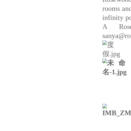
rooms and 
infinity p
A Rose
sanya@ros