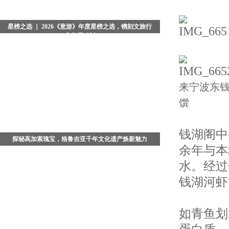
星榜之选 ｜ 2026《意游》年度星榜之选，镌刻文旅行
业荣耀时刻
当夜色浸染京城，典雅恢弘的北京瑞吉酒店被温柔光晕
包裹。备受业界瞩目的2026《意游》年度星榜之选颁奖
盛典，在璀璨星光与热烈掌声中圆满落幕。这不仅是一
场回望年度
来宁波东
馔
钱湖阁中
探秘高加索瑰宝，格鲁吉亚千年文化遗产焕新魅力
余年与本
在广袤的高加索腹地，藏着一座被时光温柔封存的文明
水。经过
古国 - 格鲁吉亚。这座坐落于亚欧交界的小众旅行秘
境，依山傍海、文脉绵长，既是古老丝绸之路的重要枢
钱湖河虾
纽，也是多元文
如青鱼划