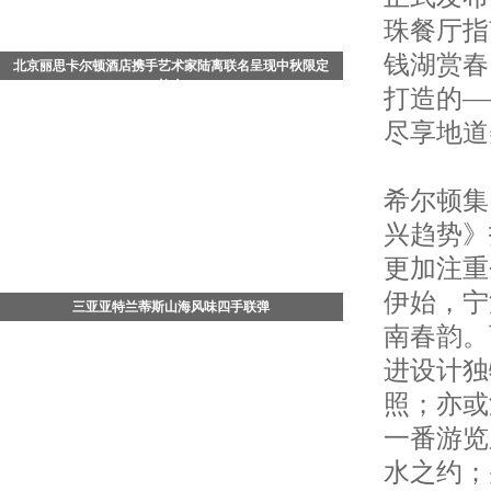
珠餐厅指
钱湖赏春
北京丽思卡尔顿酒店携手艺术家陆离联名呈现中秋限定
礼盒
打造的—
中国北京 - 2026年8月，值此中秋佳节来临之际，北京丽
尽享地道
思卡尔顿酒店携手知名艺术家陆离，以其画作《流光飞
舞》为灵感，倾情打造充满东方哲思与生命美学的《流
光蝶舞》月饼
希尔顿集
兴趋势》
更加注重
伊始，宁
三亚亚特兰蒂斯山海风味四手联弹
南春韵。
7月29日晚，三亚·亚特兰蒂斯松鹤楼中餐厅四手联弹
——「山珍海味菌子宴」正式开席。三亚·亚特兰蒂斯行
进设计独
政总厨、松鹤楼中餐厅主理人杨军，携手松赞酒店集团
照；亦或
行政总厨
一番游览
水之约；